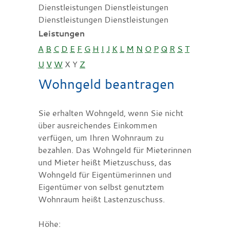
Dienstleistungen Dienstleistungen
Dienstleistungen Dienstleistungen
Leistungen
A
B
C
D
E
F
G
H
I
J
K
L
M
N
O
P
Q
R
S
T
U
V
W
X
Y
Z
Wohngeld beantragen
Sie erhalten Wohngeld, wenn Sie nicht
über ausreichendes Einkommen
verfügen, um Ihren Wohnraum zu
bezahlen. Das Wohngeld für Mieterinnen
und Mieter heißt Mietzuschuss, das
Wohngeld für Eigentümerinnen und
Eigentümer von selbst genutztem
Wohnraum heißt Lastenzuschuss.
Höhe: