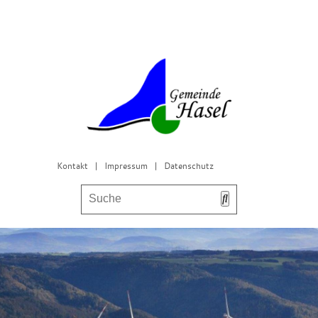
Kontakt
|
Impressum
|
Datenschutz
Bürgerservice & Gemeinderat
Leben in Hasel