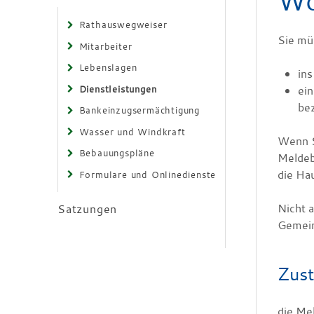
Wo
Rathauswegweiser
Sie mü
Mitarbeiter
Lebenslagen
in
Dienstleistungen
ei
be
Bankeinzugsermächtigung
Wasser und Windkraft
Wenn S
Bebauungspläne
Meldeb
die Ha
Formulare und Onlinedienste
Nicht 
Satzungen
Gemein
Zust
die Me