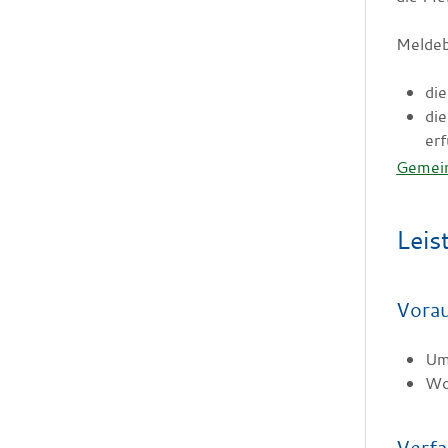
Meldeb
di
di
erf
Gemei
Leis
Vora
Um
Wo
Verfa