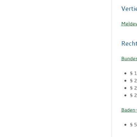
Verti
Meldew
Rech
Bundes
§ 
§ 
§ 2
§ 2
Baden-
§ 