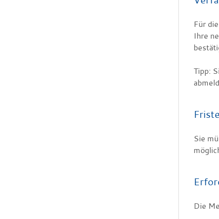
Für di
Ihre ne
bestäti
Tipp:
S
abmel
Frist
Sie mü
möglic
Erfor
Die Me