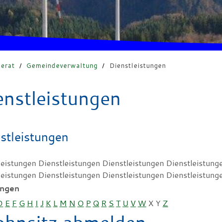
erat
/
Gemeindeverwaltung
/
Dienstleistungen
enstleistungen
stleistungen
leistungen Dienstleistungen Dienstleistungen Dienstleistung
leistungen Dienstleistungen Dienstleistungen Dienstleistung
ungen
D
E
F
G
H
I
J
K
L
M
N
O
P
Q
R
S
T
U
V
W
X
Y
Z