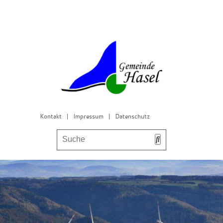
Kontakt
|
Impressum
|
Datenschutz
Bürgerservice & Gemeinderat
Leben in Hasel