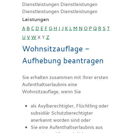
Dienstleistungen Dienstleistungen
Dienstleistungen Dienstleistungen
Leistungen
A
B
C
D
E
F
G
H
I
J
K
L
M
N
O
P
Q
R
S
T
U
V
W
X
Y
Z
Wohnsitzauflage -
Aufhebung beantragen
Sie erhalten zusammen mit Ihrer ersten
Aufenthaltserlaubnis eine
Wohnsitzauflage, wenn Sie
als Asylberechtigter, Flüchtling oder
subsidiär Schutzberechtigter
anerkannt worden sind oder
Sie eine Aufenthaltserlaubnis aus