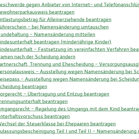
eschwerde gegen Anbieter von Internet- und Telefonanschlü
ewohnerparkausweis beantragen
ntlastungsbetrag für Alleinerziehende beantragen
ührerschein - bei Namensänderung umtauschen
undehaltung - Namensänderung mitteilen
indesunterhalt beantragen (minderjährige Kinder)
indesunterhalt - Festsetzung im vereinfachten Verfahren be
amen nach der Scheidung ändern
artnerschaft, Trennung und Ehescheidung - Versorgungsausg
ersonalausweis - Ausstellung wegen Namensänderung bei S
eisepass - Ausstellung wegen Namensänderung bei Scheidun
cheidung beantragen
orgerecht - Übertragung und Entzug beantragen
rennungsunterhalt beantragen
mgangsrecht - Regelung des Umgangs mit dem Kind beantra
nterhaltsvorschuss beantragen
echsel der Steuerklasse bei Ehepaaren beantragen
ulassungsbescheinigung Teil I und Teil II - Namensänderung