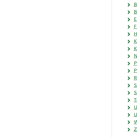
B
B
E
F
H
K
K
N
P
P
R
S
S
T
U
U
W
Z