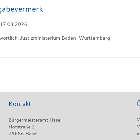
gabevermerk
 17.03.2026
wortlich: Justizministerium Baden-Württemberg
Kontakt
Ö
Bürgermeisteramt Hasel
M
Hofstraße 2
M
79686 Hasel
V