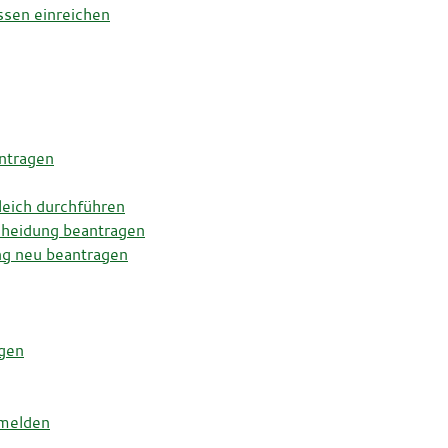
ssen einreichen
antragen
leich durchführen
cheidung beantragen
g neu beantragen
gen
 melden