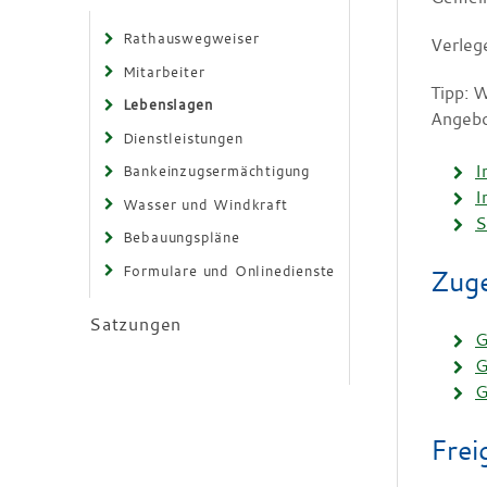
Rathauswegweiser
Verleg
Mitarbeiter
Tipp: 
Lebenslagen
Angebo
Dienstleistungen
I
Bankeinzugsermächtigung
I
Wasser und Windkraft
S
Bebauungspläne
Formulare und Onlinedienste
Zuge
Satzungen
G
G
G
Frei