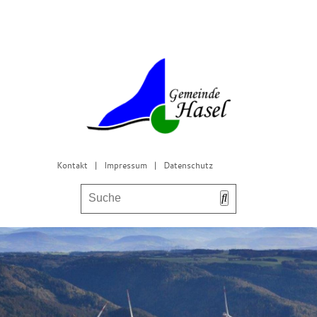
Kontakt
|
Impressum
|
Datenschutz
Bürgerservice & Gemeinderat
Leben in Hasel