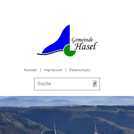
Kontakt
|
Impressum
|
Datenschutz
Bürgerservice & Gemeinderat
Leben in Hasel