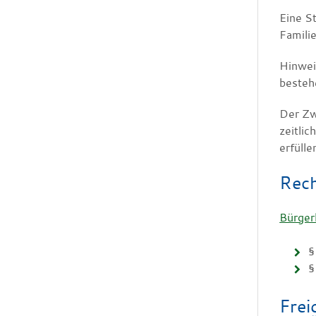
Eine S
Familie
Hinwei
bestehe
Der Zwe
zeitlic
erfülle
Rech
Bürger
§
§
Frei