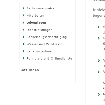
Rathauswegweiser
In viel
begünst
Mitarbeiter
Lebenslagen
k
Dienstleistungen
U
Bankeinzugsermächtigung
s
B
Wasser und Windkraft
B
Bebauungspläne
u
Formulare und Onlinedienste
A
B
Satzungen
A
F
A
F
A
U