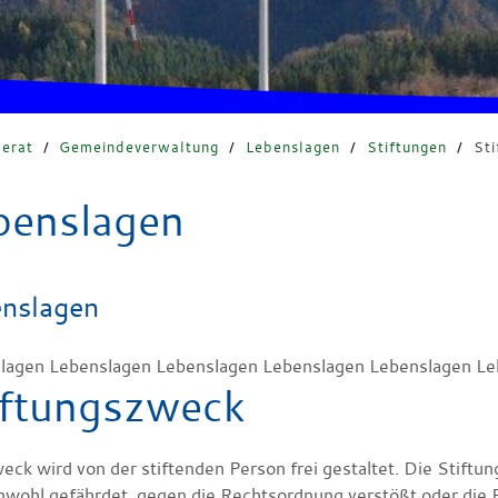
erat
/
Gemeindeverwaltung
/
Lebenslagen
/
Stiftungen
/
St
benslagen
nslagen
lagen Lebenslagen Lebenslagen Lebenslagen Lebenslagen Le
iftungszweck
ck wird von der stiftenden Person frei gestaltet. Die Stiftu
wohl gefährdet, gegen die Rechtsordnung verstößt oder die E