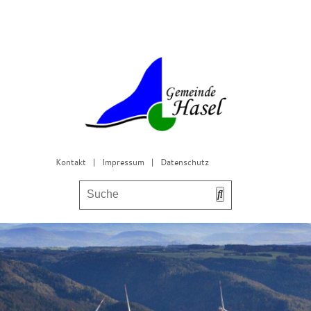
Kontakt
|
Impressum
|
Datenschutz
Bürgerservice & Gemeinderat
Leben in Hasel