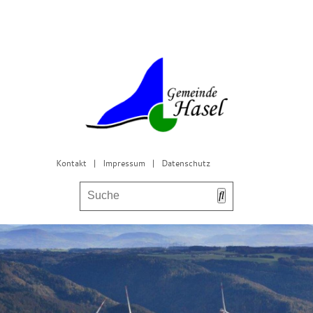
Kontakt
|
Impressum
|
Datenschutz
Bürgerservice & Gemeinderat
Leben in Hasel