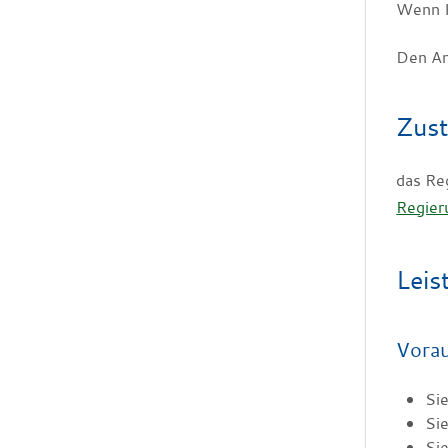
Wenn I
Den An
Zust
das Re
Regier
Leis
Vora
Sie
Sie
Sie