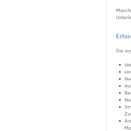
Manchm
Unterl
Erfor
Die zu
Ide
ei
Nac
Auf
Bes
Nac
Str
Zuv
Ärz
Mon