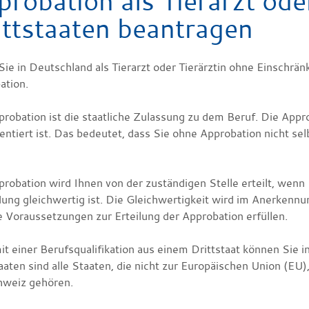
probation als Tierarzt ode
ittstaaten beantragen
ie in Deutschland als Tierarzt oder Tierärztin ohne Einschrä
ation.
robation ist die staatliche Zulassung zu dem Beruf. Die Appr
ntiert ist. Das bedeutet, dass Sie ohne Approbation nicht selb
.
robation wird Ihnen von der zuständigen Stelle erteilt, wenn 
dung gleichwertig ist. Die Gleichwertigkeit wird im Anerkenn
e Voraussetzungen zur Erteilung der Approbation erfüllen.
t einer Berufsqualifikation aus einem Drittstaat können Sie i
taaten sind alle Staaten, die nicht zur Europäischen Union (
hweiz gehören.