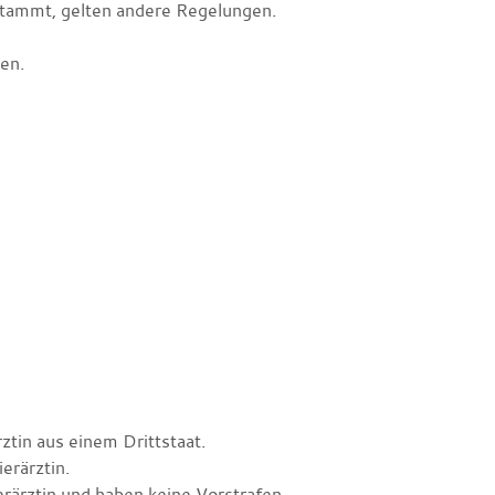
stammt, gelten andere Regelungen.
en.
rztin aus einem Drittstaat.
ierärztin.
ierärztin und haben keine Vorstrafen.