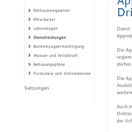
Ap
Dr
Rathauswegweiser
Mitarbeiter
Damit S
Lebenslagen
Approb
Dienstleistungen
Bankeinzugsermächtigung
Die App
Wasser und Windkraft
regleme
dürfen
Bebauungspläne
Formulare und Onlinedienste
Die App
Ausbil
Satzungen
weiter
Auch mi
Dritts
der Sc