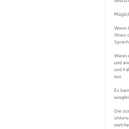
deutsch
Möglic
Wenn Ih
Ihnen 
Sprachk
Wenn d
und an
und Fä
aus.
Es kan
ausglei
Die zu
Unters
welche