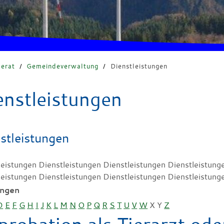
erat
/
Gemeindeverwaltung
/
Dienstleistungen
enstleistungen
stleistungen
leistungen Dienstleistungen Dienstleistungen Dienstleistung
leistungen Dienstleistungen Dienstleistungen Dienstleistung
ungen
D
E
F
G
H
I
J
K
L
M
N
O
P
Q
R
S
T
U
V
W
X
Y
Z