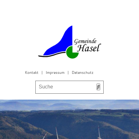
Kontakt
|
Impressum
|
Datenschutz
Bürgerservice & Gemeinderat
Leben in Hasel