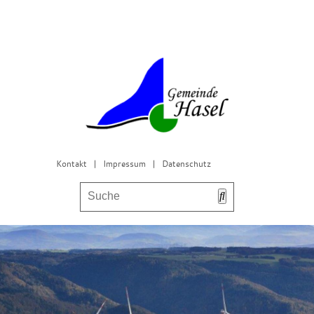
Kontakt
|
Impressum
|
Datenschutz
Bürgerservice & Gemeinderat
Leben in Hasel