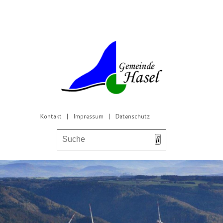
Kontakt
|
Impressum
|
Datenschutz
Bürgerservice & Gemeinderat
Leben in Hasel