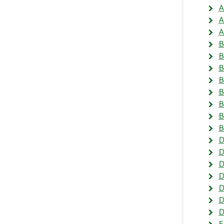
A
A
A
B
B
B
B
B
B
B
B
D
D
D
D
D
D
D
E