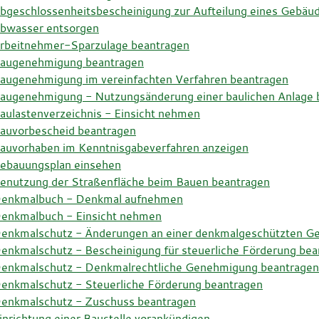
bgeschlossenheitsbescheinigung zur Aufteilung eines Gebäu
bwasser entsorgen
rbeitnehmer-Sparzulage beantragen
augenehmigung beantragen
augenehmigung im vereinfachten Verfahren beantragen
augenehmigung - Nutzungsänderung einer baulichen Anlage 
aulastenverzeichnis - Einsicht nehmen
auvorbescheid beantragen
auvorhaben im Kenntnisgabeverfahren anzeigen
ebauungsplan einsehen
enutzung der Straßenfläche beim Bauen beantragen
enkmalbuch - Denkmal aufnehmen
enkmalbuch - Einsicht nehmen
enkmalschutz - Änderungen an einer denkmalgeschützten G
enkmalschutz - Bescheinigung für steuerliche Förderung bea
enkmalschutz - Denkmalrechtliche Genehmigung beantragen
enkmalschutz - Steuerliche Förderung beantragen
enkmalschutz - Zuschuss beantragen
inrichtung einer Baustelle vorankündigen