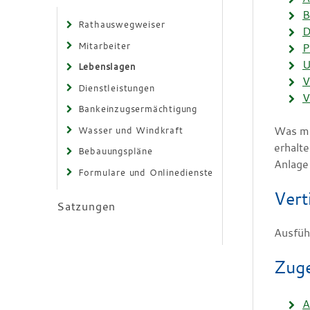
B
Rathauswegweiser
D
Mitarbeiter
P
U
Lebenslagen
V
Dienstleistungen
V
Bankeinzugsermächtigung
Was mü
Wasser und Windkraft
erhalt
Bebauungspläne
Anlage 
Formulare und Onlinedienste
Vert
Satzungen
Ausfüh
Zuge
A