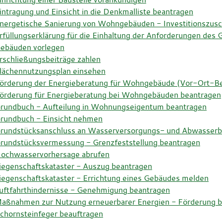
intragung und Einsicht in die Denkmalliste beantragen
nergetische Sanierung von Wohngebäuden - Investitionszus
rfüllungserklärung für die Einhaltung der Anforderungen des
ebäuden vorlegen
rschließungsbeiträge zahlen
lächennutzungsplan einsehen
örderung der Energieberatung für Wohngebäude (Vor-Ort-Bera
örderung für Energieberatung bei Wohngebäuden beantragen
rundbuch - Aufteilung in Wohnungseigentum beantragen
rundbuch - Einsicht nehmen
rundstücksanschluss an Wasserversorgungs- und Abwasserbes
rundstücksvermessung - Grenzfeststellung beantragen
ochwasservorhersage abrufen
iegenschaftskataster - Auszug beantragen
iegenschaftskataster - Errichtung eines Gebäudes melden
uftfahrthindernisse - Genehmigung beantragen
aßnahmen zur Nutzung erneuerbarer Energien - Förderung 
chornsteinfeger beauftragen