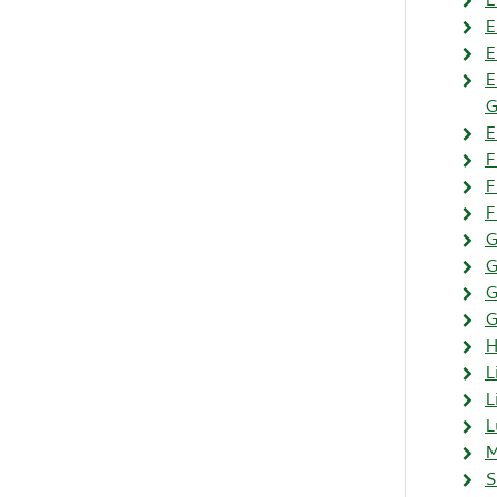
E
E
E
G
E
F
F
F
G
G
G
G
H
L
L
L
M
S