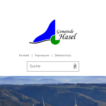
Kontakt
|
Impressum
|
Datenschutz
Bürgerservice & Gemeinderat
Leben in Hasel