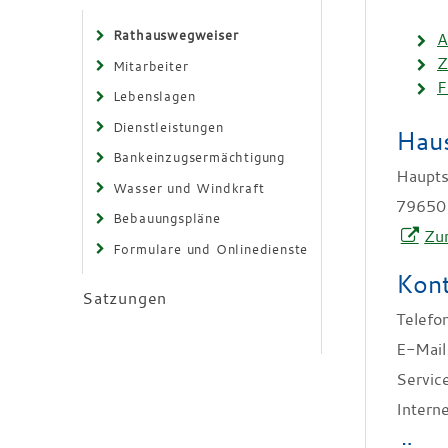
Rathauswegweiser
A
Z
Mitarbeiter
F
Lebenslagen
Dienstleistungen
Haus
Bankeinzugsermächtigung
Haupts
Wasser und Windkraft
79650
Bebauungspläne
Zur
Formulare und Onlinedienste
Kont
Satzungen
Telefo
E-Mail
Servic
Intern