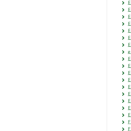
E
E
E
E
E
E
E
e
E
E
E
E
E
E
E
E
E
F
F