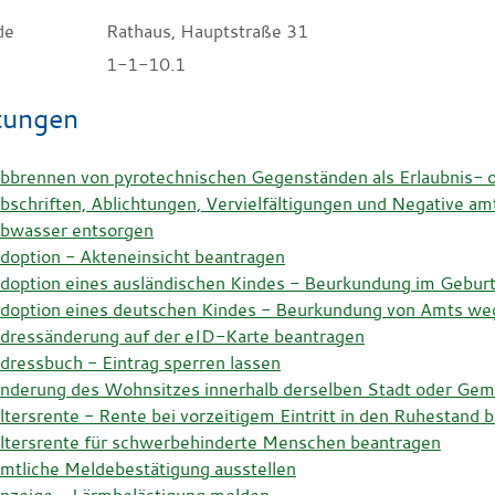
de
Rathaus, Hauptstraße 31
1-1-10.1
tungen
bbrennen von pyrotechnischen Gegenständen als Erlaubnis- 
bschriften, Ablichtungen, Vervielfältigungen und Negative am
bwasser entsorgen
doption - Akteneinsicht beantragen
doption eines ausländischen Kindes - Beurkundung im Geburt
doption eines deutschen Kindes - Beurkundung von Amts we
dressänderung auf der eID-Karte beantragen
dressbuch - Eintrag sperren lassen
nderung des Wohnsitzes innerhalb derselben Stadt oder Ge
ltersrente - Rente bei vorzeitigem Eintritt in den Ruhestand 
ltersrente für schwerbehinderte Menschen beantragen
mtliche Meldebestätigung ausstellen