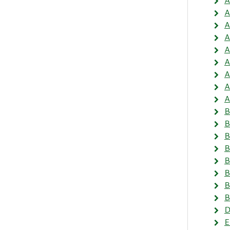
A
A
A
A
A
A
A
A
A
B
B
B
B
B
B
B
B
D
E