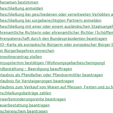
henamen bestimmen
heschließung anmelden
heschließung bei geschiedenen oder verwitweten Verlobten 
heschließung bei sorgeberechtigten Partnern anmelden
heschließung mit einer oder einem ausländischen Staatsang
hrenamtliche Richterin oder ehrenamtlicher Richter (Schöffe
hrenpatenschaft durch den Bundespräsidenten beantragen
ID-Karte als europäische Bürgerin oder europäischer Bürger 
in Bürgerbegehren einreichen
inwohnerantrag stellen
inzugstermin bestätigen (Wohnungsgeberbescheinigung)
rdbestattung - Beerdigung beauftragen
rlaubnis als Pfandleiher oder Pfandvermittler beantragen
rlaubnis für Versteigerungen beantragen
rlaubnis zum Verkauf von Waren auf Messen, Festen und zu 
rschließungsbeiträge zahlen
rwerbsminderungsrente beantragen
euerbestattung beantragen
ischereischein beantragen