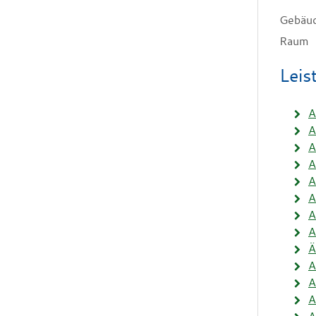
Gebäu
Raum
Leis
A
A
A
A
A
A
A
A
Ä
A
A
A