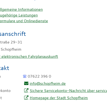
llgemeine Informationen
ugehörige Leistungen
ormulare und Onlinedienste
anschrift
traße 29-31
Schopfheim
 elektronischen Fahrplanauskunft
akt
n
07622 396 0
info@schopfheim.de
ekonto
Sichere Servicekonto-Nachricht über servi
et
Homepage der Stadt Schopfheim