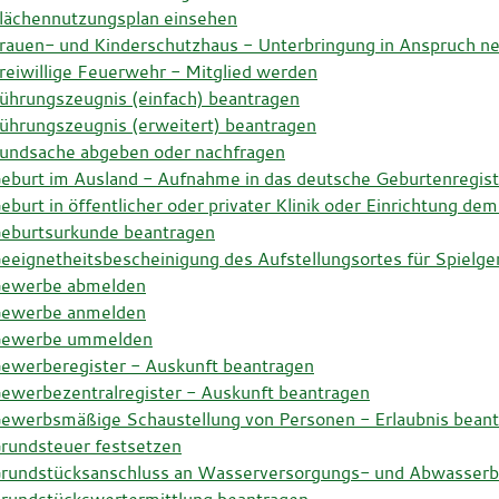
lächennutzungsplan einsehen
rauen- und Kinderschutzhaus - Unterbringung in Anspruch 
reiwillige Feuerwehr - Mitglied werden
ührungszeugnis (einfach) beantragen
ührungszeugnis (erweitert) beantragen
undsache abgeben oder nachfragen
eburt im Ausland - Aufnahme in das deutsche Geburtenregist
eburt in öffentlicher oder privater Klinik oder Einrichtung 
eburtsurkunde beantragen
eeignetheitsbescheinigung des Aufstellungsortes für Spielge
ewerbe abmelden
ewerbe anmelden
ewerbe ummelden
ewerberegister - Auskunft beantragen
ewerbezentralregister - Auskunft beantragen
ewerbsmäßige Schaustellung von Personen - Erlaubnis bean
rundsteuer festsetzen
rundstücksanschluss an Wasserversorgungs- und Abwasserbes