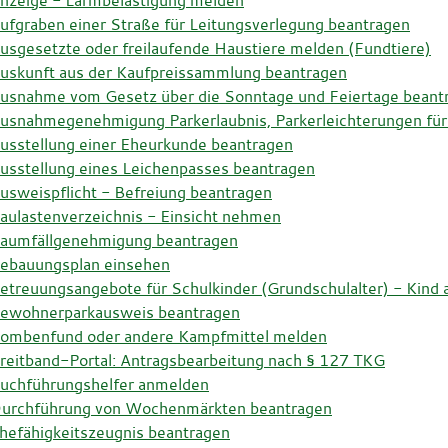
nzeige - Lärmbelästigung melden
ufgraben einer Straße für Leitungsverlegung beantragen
usgesetzte oder freilaufende Haustiere melden (Fundtiere)
uskunft aus der Kaufpreissammlung beantragen
usnahme vom Gesetz über die Sonntage und Feiertage beant
usnahmegenehmigung Parkerlaubnis, Parkerleichterungen für
usstellung einer Eheurkunde beantragen
usstellung eines Leichenpasses beantragen
usweispflicht - Befreiung beantragen
aulastenverzeichnis - Einsicht nehmen
aumfällgenehmigung beantragen
ebauungsplan einsehen
etreuungsangebote für Schulkinder (Grundschulalter) - Kind
ewohnerparkausweis beantragen
ombenfund oder andere Kampfmittel melden
reitband-Portal: Antragsbearbeitung nach § 127 TKG
uchführungshelfer anmelden
urchführung von Wochenmärkten beantragen
hefähigkeitszeugnis beantragen