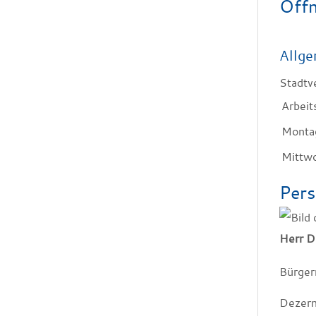
Öffn
Allge
Stadtv
Arbeit
Monta
Mittw
Pers
Herr
D
Bürger
Dezern